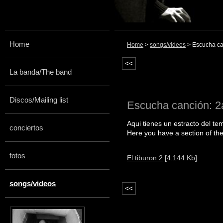
Home
Home
>
songs/videos
> Escucha ca
<<
La banda/The band
Discos/Mailing list
Escucha canción: 
Aqui tienes un estracto del t
conciertos
Here you have a section of th
fotos
El tiburon 2
[4.144 Kb]
songs/videos
<<