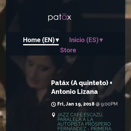
Home (EN)
Inicio (ES)
Store
Patáx (A quinteto) +
Antonio Lizana
Fri, Jan 19, 2018
@
9:00PM
JAZZ CAFÉ ESCAZÚ
,
PARALELA A LA
AUTOPISTA PRÓSPERO
FERNÁNDEZ - PRIMERA