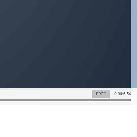
0:00
/
6:54
FREE